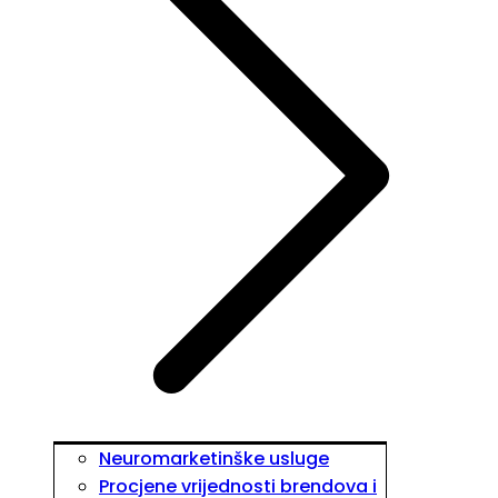
Neuromarketinške usluge
Procjene vrijednosti brendova i