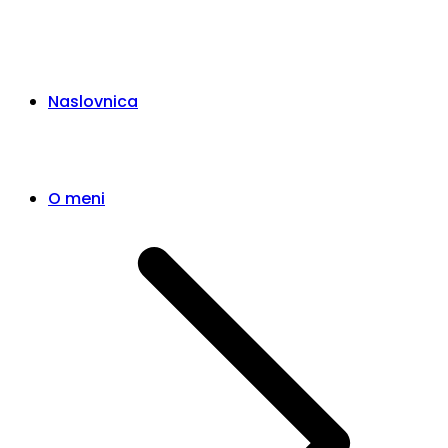
Naslovnica
O meni