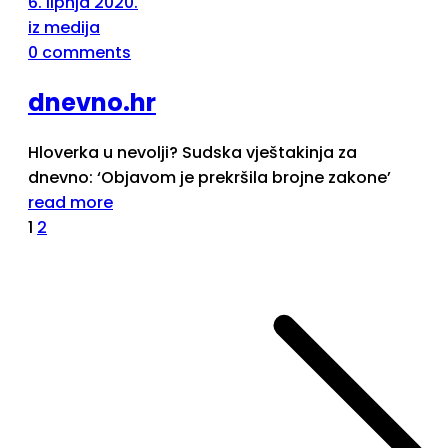
6. lipnja 2020.
iz medija
0 comments
dnevno.hr
Hloverka u nevolji? Sudska vještakinja za
dnevno: ‘Objavom je prekršila brojne zakone’
read more
1
2