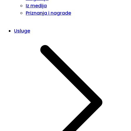
Iz medija
Priznanja i nagrade
Usluge