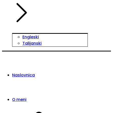
Engleski
Talijanski
Naslovnica
O meni