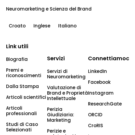
Neuromarketing e Scienza del Brand
Croato
Inglese
Italiano
Link utili
Servizi
Connettiamoci
Biografia
Premi e
Servizi di
LinkedIn
riconoscimenti
Neuromarketing
Facebook
Dalla Stampa
Valutazione di
Brand e Proprietà
Instagram
Articoli scientifici
Intellettuale
ResearchGate
Articoli
Perizia
professionali
Giudiziaria:
ORCID
Marketing
Studi di Caso
CroRIS
Selezionati
Perizie e